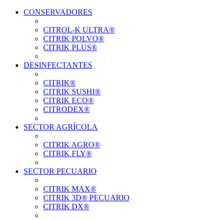
CONSERVADORES
CITROL-K ULTRA®
CITRIK POLVO®
CITRIK PLUS®
DESINFECTANTES
CITRIK®
CITRIK SUSHI®
Ver el producto
CITRIK ECO®
CITRODEX®
Ver el producto
SECTOR AGRÍCOLA
CITRIK AGRO®
Ver el producto
CITRIK FLY®
SECTOR PECUARIO
Ver el producto
CITRIK MAX®
CITRIK 3D® PECUARIO
Ver el producto
CITRIK DX®