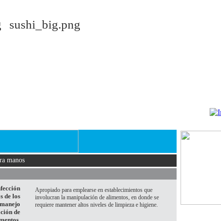
ara manos
nfección
Apropiado para emplearse en establecimientos que
s de los
involucran la manipulación de alimentos, en donde se
 manejo
requiere mantener altos niveles de limpieza e higiene.
ación de
imentos,