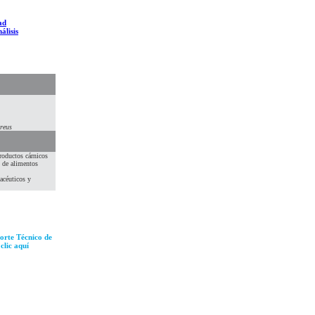
ad
álisis
reus
oductos cárnicos
o de alimentos
acéuticos y
orte Técnico de
clic aquí