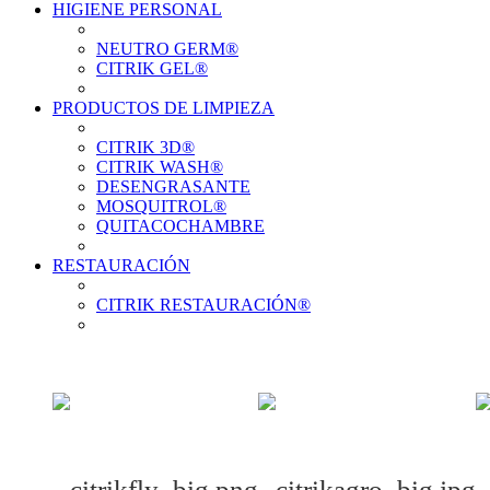
HIGIENE PERSONAL
Ver el producto
NEUTRO GERM®
CITRIK GEL®
Ver el producto
PRODUCTOS DE LIMPIEZA
Ver el producto
CITRIK 3D®
CITRIK WASH®
DESENGRASANTE
Ver el producto
MOSQUITROL®
QUITACOCHAMBRE
Ver el producto
RESTAURACIÓN
CITRIK RESTAURACIÓN®
Ver el producto