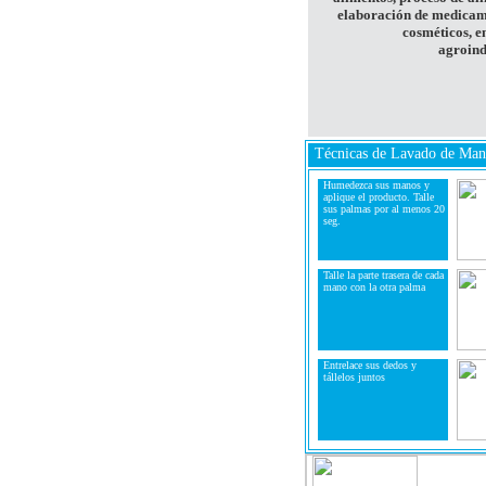
elaboración de medicam
cosméticos, 
agroind
Técnicas de Lavado de Man
Humedezca sus manos y
aplique el producto. Talle
sus palmas por al menos 20
seg.
Talle la parte trasera de cada
mano con la otra palma
Entrelace sus dedos y
tállelos juntos