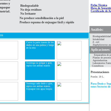
entos y
Ficha Técnica
Biodegradable
empaque
Hoja de Segurid
No deja residuos
ustrial.
Certificado de An
No Irritante
No produce sensibilización a la piel
Produce espuma de enjuague fácil y rápido
Análisis:
os
Biodegradabilidad
Irritabilidad
E. coli
Curve la parte trasera de los
Staphylococcus au
dedos en una palma y luego
en la otra
Aplicaciones:
Empacadora de pr
Plantas de proces
Agroindustrias
Sostenga su pulgar y gire,
Laboratorios Farm
repita con ambas manos
Cosméticos
Presentaciones
Porrón: 20 L.
Sostenga cada dedo y gire,
Para Dosis y Sop
repita con ambas manos.
estos Sectores de 
Enjuague con agua limpia