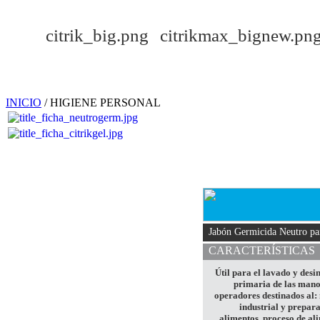
INICIO
/ HIGIENE PERSONAL
Jabón Germicida Neutro p
CARACTERÍSTICAS
Útil para el lavado y desi
primaria de las mano
operadores destinados al:
industrial y prepar
alimentos, proceso de al