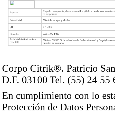
Líquido transparente, de color amarillo pálido a canela, olor característ
Aspecto
en suspensión
Solubilidad
Miscible en agua y alcohol
pH
2.5 - 3.5
0.95 1.05 g/mL
Densidad
Actividad Antimicrobiana
Mínimo 99,999 % de reducción de
Escherichia coli
y
Staphylococcus
(1:5,000)
minutos de contacto
Corpo Citrik®. Patricio Sa
D.F. 03100 Tel. (55) 24 55 
En cumplimiento con lo esta
Protección de Datos Persona