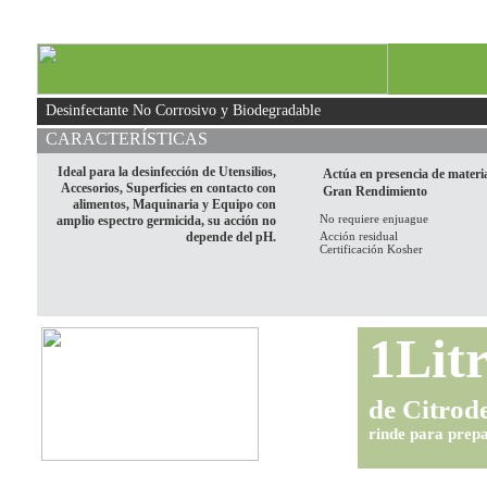
Desinfectante No Corrosivo y Biodegradable
CARACTERÍSTICAS
Ideal para la desinfección de Utensilios,
Actúa en presencia de materi
Accesorios, Superficies en contacto con
Gran Rendimiento
alimentos, Maquinaria y Equipo con
No requiere enjuague
amplio espectro germicida, su acción no
depende del pH.
Acción residual
Certificación Kosher
1Lit
de Citrod
rinde para prepa